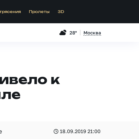
трясения
Пролеты
3D
28°
Москва
ивело к
мле
е
18.09.2019 21:00