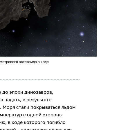
метрового астероида в ходе
о до эпохи динозавров,
 падать, в результате
. Моря стали покрываться льдом
емператур с одной стороны
ю, в ходе которого погибло
другой – подготовил почву для