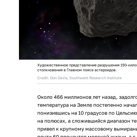
Художественное представление разрушения 150-кило
столкновения в Главном поясе астероидов.
Credit: Don Davis, Southwest Research Institute
Около 466 миллионов лет назад, задолг
температура на Земле постепенно начала
понизившись на 10 градусов по Цельсию
на полюсах, а сложившийся диапазон т
привел к крупному массовому вымирани
почти 60 процентов морской жизни, а с 