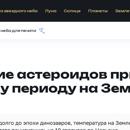
а звездного неба
Луна
Солнце
Планеты
Земле
 неба для печати
е астероидов пр
у периоду на Зе
долго до эпохи динозавров, температура на Земл