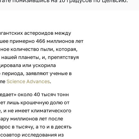
ьтате понизившись на 10 градусов по Цельсию.
игантских астероидов между
шее примерно 466 миллионов лет
ное количество пыли, которая,
 нашей планеты, и, препятствуя
ировала или ускорила
 периода, заявляют ученые в
але
Science Advances
.
едает» около 40 тысяч тонн
яет лишь крошечную долю от
, и не имеет климатического
 пару миллионов лет после
ос в тысячу, а то и в десять
 соавтор исследования из