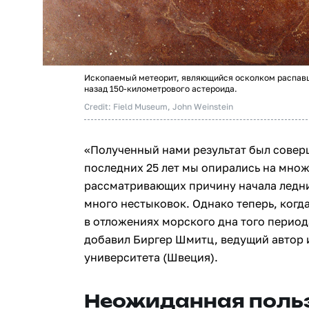
Ископаемый метеорит, являющийся осколком распавш
назад 150-километрового астероида.
Credit: Field Museum, John Weinstein
«Полученный нами результат был сове
последних 25 лет мы опирались на множ
рассматривающих причину начала ледни
много нестыковок. Однако теперь, ког
в отложениях морского дна того периода
добавил Биргер Шмитц, ведущий автор 
университета (Швеция).
Неожиданная поль