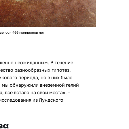
егося 466 миллионов лет
ршенно неожиданным. В течение
ество разнообразных гипотез,
кового периода, но в них было
да мы обнаружили внеземной гелий
, все встало на свои места», –
исследования из Лундского
за