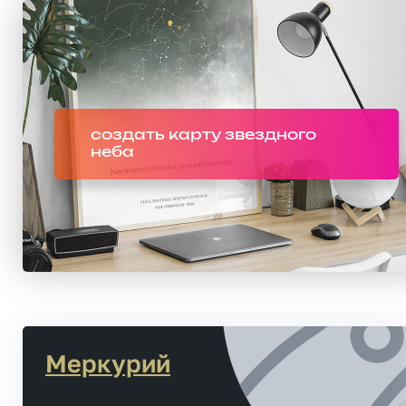
создать карту звездного
неба
Меркурий