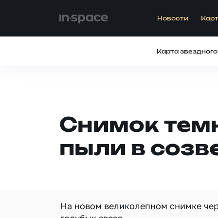
Новости
Карт
Карта звездного
Снимок тем
пыли в созв
На новом великолепном снимке чер