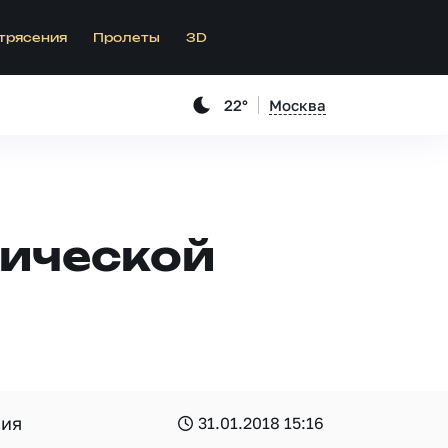
трясения
Пролеты
3D
22°
Москва
мической
ния
31.01.2018 15:16