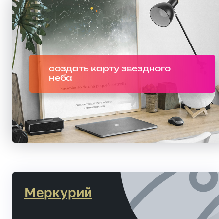
создать карту звездного
неба
Меркурий