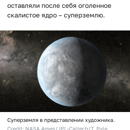
оставляли после себя оголенное
скалистое ядро – суперземлю.
Суперземля в представлении художника.
Credit: NASA Ames/JPL-Caltech/T. Pyle