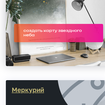
создать карту звездного
неба
Меркурий