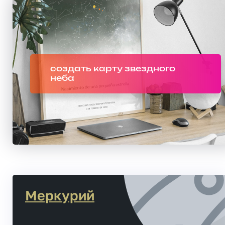
создать карту звездного
неба
Меркурий