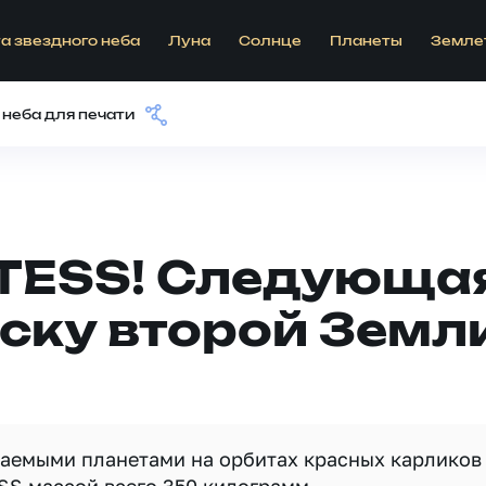
а звездного неба
Луна
Солнце
Планеты
Земле
 неба для печати
 TESS! Следующа
ску второй Земл
итаемыми планетами на орбитах красных карликов