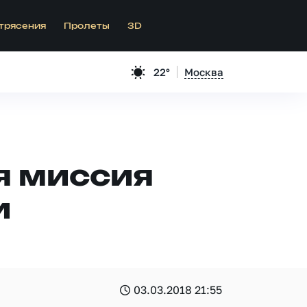
трясения
Пролеты
3D
22°
Москва
я миссия
и
03.03.2018 21:55