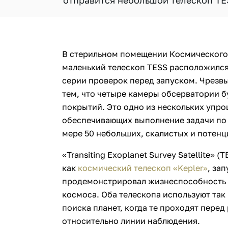
отправится небольшой телескоп TE
В стерильном помещении Космического
маленький телескоп TESS расположился
серии проверок перед запуском. Чрезв
тем, что четыре камеры обсерватории б
покрытий. Это одно из нескольких упр
обеспечивающих выполнение задачи по
мере 50 небольших, скалистых и потен
«Transiting Exoplanet Survey Satellite» 
как
космический телескоп «Kepler»
, за
продемонстрировал жизнеспособность 
космоса. Оба телескопа используют та
поиска планет, когда те проходят пере
относительно линии наблюдения.