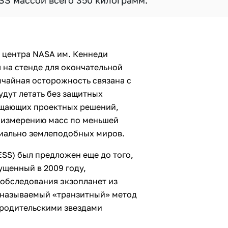
SS массой всего 350 килограмм.
 центра NASA им. Кеннеди
 на стенде для окончательной
ычайная осторожность связана с
удут летать без защитных
ощающих проектных решений,
 измерению масс по меньшей
циально землеподобных миров.
(TESS) был предложен еще до того,
пущенный в 2009 году,
обследования экзопланет из
к называемый «транзитный» метод
д родительскими звездами