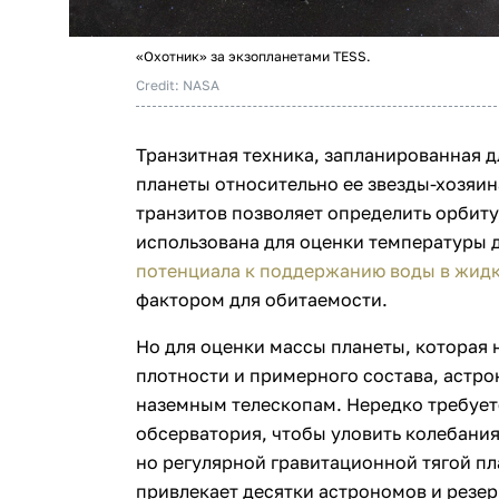
«Охотник» за экзопланетами TESS.
Credit: NASA
Транзитная техника, запланированная д
планеты относительно ее звезды-хозяи
транзитов позволяет определить орбиту
использована для оценки температуры д
потенциала к поддержанию воды в жид
фактором для обитаемости.
Но для оценки массы планеты, которая
плотности и примерного состава, астр
наземным телескопам. Нередко требует
обсерватория, чтобы уловить колебани
но регулярной гравитационной тягой пл
привлекает десятки астрономов и резе