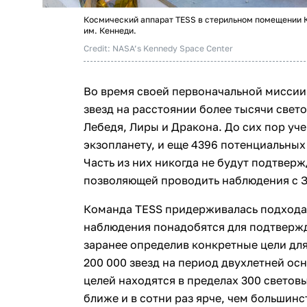
Космический аппарат TESS в стерильном помещении 
им. Кеннеди.
Credit: NASA’s Kennedy Space Center
Во время своей первоначальной миссии 
звезд на расстоянии более тысячи свето
Лебедя, Лиры и Дракона. До сих пор уч
экзопланету, и еще 4396 потенциальны
Часть из них никогда не будут подтверж
позволяющей проводить наблюдения с 
Команда TESS придерживалась подхода
наблюдения понадобятся для подтвержд
заранее определив конкретные цели для
200 000 звезд на период двухлетней ос
целей находятся в пределах 300 световы
ближе и в сотни раз ярче, чем большинст