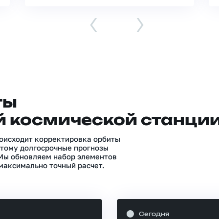
‹
›
ты
 космической станци
роисходит корректировка орбиты
тому долгосрочные прогнозы
 Мы обновляем набор элементов
максимально точный расчет.
Сегодня