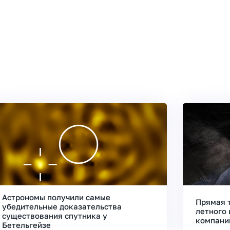
Астрономы получили самые
Прямая 
убедительные доказательства
летного 
существования спутника у
компани
Бетельгейзе