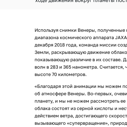
ходе движения вокруг планеты пост
Используя снимки Венеры, полученные 
диапазона космического аппарата JAXA «
декабря 2018 года, команда миссии со
Земли, раскрывающую движение облаков
показывающую различие в их составе. 
волн в 283 и 365 нанометра. Считается,
высоте 70 километров.
«Благодаря этой анимации мы можем п
об атмосфере Венеры. Во-первых, очеви
планету, и мы не можем рассмотреть ее 
облака состоят из серной кислоты и нес
действием ветра, достигающего скорост
вызывающего «супервращение», природ