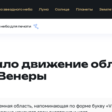
а звездного неба
Луна
Солнце
Планеты
Земле
 неба для печати
ало движение обл
Венеры
емная область, напоминающая по форме букву «V»