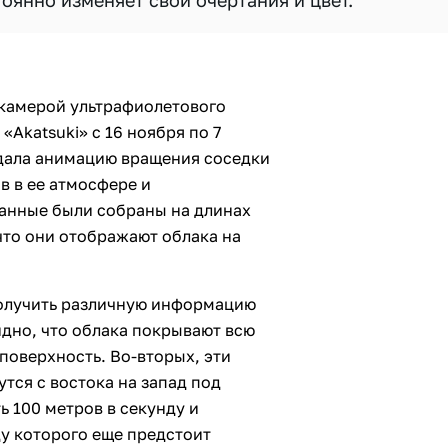
оянно изменяет свои очертания и цвет.
камерой ультрафиолетового
Akatsuki» с 16 ноября по 7
здала анимацию вращения соседки
 в ее атмосфере и
Данные были собраны на длинах
 что они отображают облака на
олучить различную информацию
дно, что облака покрывают всю
поверхность. Во-вторых, эти
утся с востока на запад под
ь 100 метров в секунду и
у которого еще предстоит