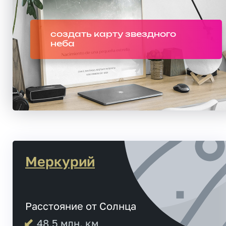
создать карту звездного
неба
Меркурий
Расстояние от Солнца
48,5
млн. км