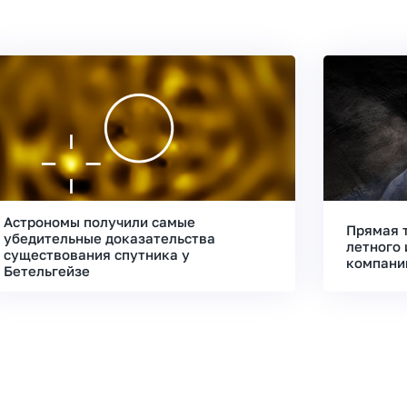
Астрономы получили самые
Прямая 
убедительные доказательства
летного 
существования спутника у
компани
Бетельгейзе