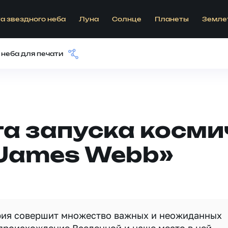
а звездного неба
Луна
Солнце
Планеты
Земле
 неба для печати
а запуска косми
«James Webb»
ория совершит множество важных и неожиданных